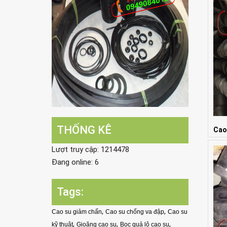
THỐNG KÊ
Cao
Giá:
Lượt truy cập: 1214478
Đang online: 6
Tags:
,
,
Cao su giảm chấn
Cao su chống va đập
Cao su
,
,
,
kỹ thuật
Gioăng cao su
Bọc quả lô cao su