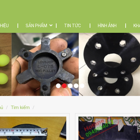
THIỆU
SẢN PHẨM
TIN TỨC
HÌNH ẢNH
KH
hủ
Tìm kiếm