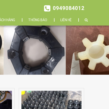
0949084012
ÁCH HÀNG
THÔNG BÁO
LIÊN HỆ