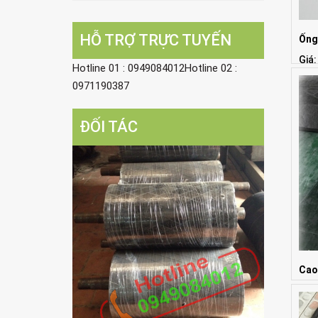
HỖ TRỢ TRỰC TUYẾN
Ống
Giá:
Hotline 01 : 0949084012Hotline 02 :
0971190387
ĐỐI TÁC
Cao
Giá: