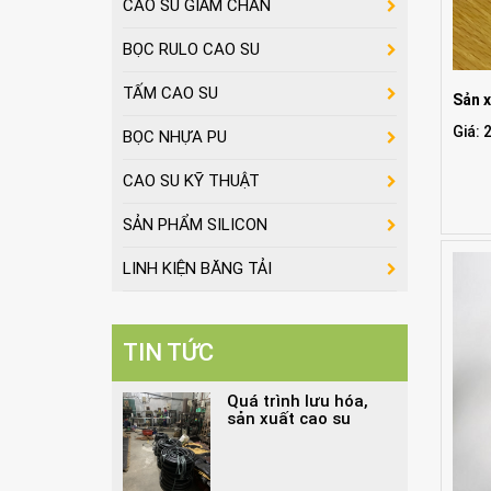
CAO SU GIẢM CHẤN
BỌC RULO CAO SU
TẤM CAO SU
Sản x
Giá: 
BỌC NHỰA PU
CAO SU KỸ THUẬT
SẢN PHẨM SILICON
LINH KIỆN BĂNG TẢI
TIN TỨC
Quá trình lưu hóa,
sản xuất cao su