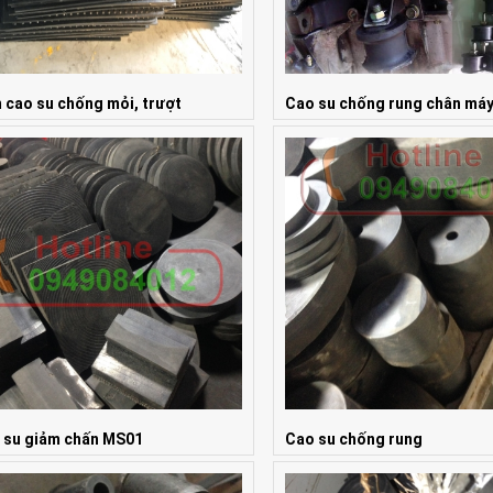
 cao su chống mỏi, trượt
Cao su chống rung chân má
 Liên hệ
Giá: Liên hệ
 su giảm chấn MS01
Cao su chống rung
 Liên hệ
Giá: Liên hệ