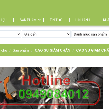
THIỆU
SẢN PHẨM
TIN TỨC
HÌNH ẢNH
KH
g chủ
Sản phẩm
CAO SU GIẢM CHẤN
CAO SU GIẢM CH