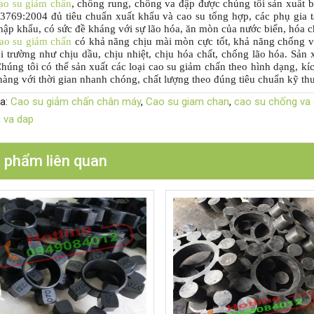
ao su giảm chấn
, chống rung, chống va đập được chúng tôi sản xuất b
769:2004 đủ tiêu chuẩn xuất khẩu và cao su tổng hợp, các phụ gia t
nhập khẩu, có sức đề kháng với sự lão hóa, ăn mòn của nước biển, hóa ch
ao su giảm chấn
có khả năng chịu mài mòn cực tốt, khả năng chống v
 trường như chịu dầu, chịu nhiệt, chịu hóa chất, chống lão hóa. Sản x
húng tôi có thể sản xuất các loại cao su giảm chấn theo hình dạng, kí
àng với thời gian nhanh chóng, chất lượng theo đúng tiêu chuẩn kỹ thu
a:
Cao su giảm chấn chân máy
,
Cao su giam chan
,
cao su chống va
u va dap
 phẩm liên quan