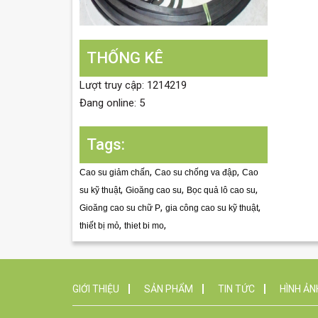
THỐNG KÊ
Lượt truy cập: 1214219
Đang online: 5
Tags:
,
,
Cao su giảm chấn
Cao su chống va đập
Cao
,
,
,
su kỹ thuật
Gioăng cao su
Bọc quả lô cao su
,
,
Gioăng cao su chữ P
gia công cao su kỹ thuật
,
,
thiết bị mỏ
thiet bi mo
GIỚI THIỆU
SẢN PHẨM
TIN TỨC
HÌNH ẢN