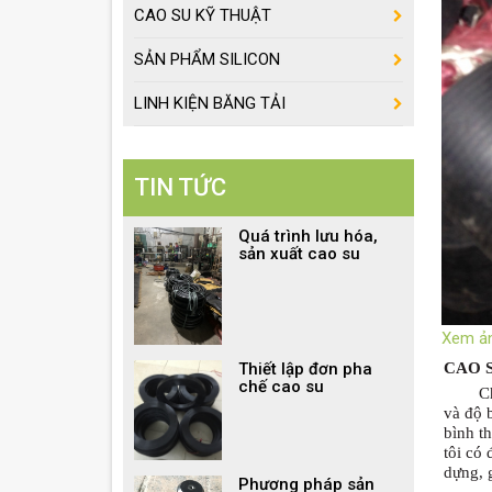
CAO SU KỸ THUẬT
SẢN PHẨM SILICON
LINH KIỆN BĂNG TẢI
TIN TỨC
Quá trình lưu hóa,
sản xuất cao su
Xem ả
Thiết lập đơn pha
CAO 
chế cao su
C
và độ 
bình t
tôi có
dựng, g
Phương pháp sản