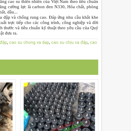
ằng cao su thiên nhiên của Việt Nam theo tiêu chuẩn
ăng cường lực là carbon đen N330, Hóa chất, phòng
ất, dầu...
a đập và chống rung cao. Đáp ứng nhu cầu khắt khe
uất trực tiếp cho các công trình, công nghiệp và đời
ch thước và tiêu chuẩn kỹ thuật theo yêu cầu của Quý
ật đưa ra.
 đập
,
cao su chong va dap
,
cao su chịu va đập
,
cao