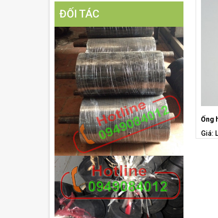
ĐỐI TÁC
Ống 
Giá: 