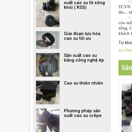
C
xuất cao su tờ xông
TCVN 3
khói ( RSS)
lão... 
C
của môi
sống. C
khách h
Giai đoạn lưu hóa
cao su tối ưu
Từ khó
su chi
Sản xuất cao su
bằng công nghệ ép
Sản
Cao su thiên nhiên
Phương pháp sản
xuất cao su crêpe