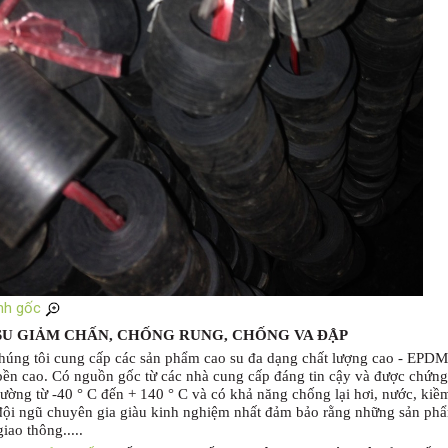
nh gốc
SU GIẢM CHẤN, CHỐNG RUNG, CHỐNG VA ĐẬP
húng tôi cung cấp các sản phẩm cao su đa dạng chất lượng cao - EPDM, 
bền cao.
Có nguồn gốc từ các nhà cung cấp đáng tin cậy và được chứn
hường từ -40 ° C đến + 140 ° C và có khả năng chống lại hơi, nước, kiềm
 đội ngũ chuyên gia giàu kinh nghiệm nhất đảm bảo rằng những sản phẩm
iao thông.....