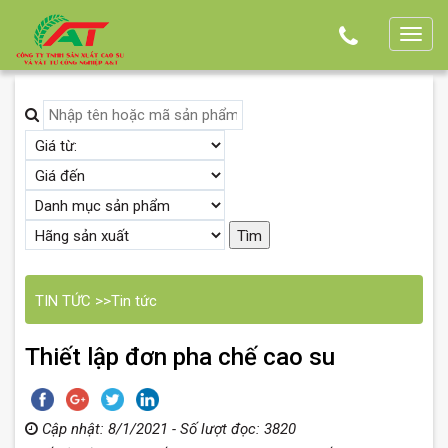
T
o
g
g
l
e
n
a
v
i
g
TIN TỨC
>>
Tin tức
a
t
Thiết lập đơn pha chế cao su
i
o
n
Cập nhật: 8/1/2021 - Số lượt đọc: 3820