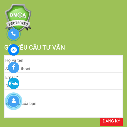
GỬI YÊU CẦU TƯ VẤN