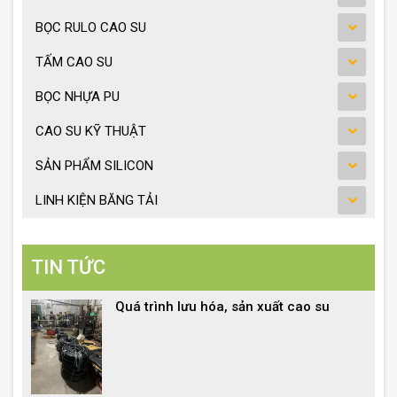
BỌC RULO CAO SU
TẤM CAO SU
BỌC NHỰA PU
CAO SU KỸ THUẬT
SẢN PHẨM SILICON
LINH KIỆN BĂNG TẢI
TIN TỨC
Quá trình lưu hóa, sản xuất cao su