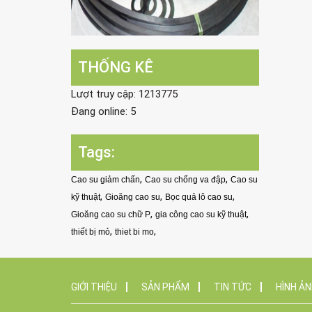
THỐNG KÊ
Lượt truy cập: 1213775
Đang online: 5
Tags:
,
,
Cao su giảm chấn
Cao su chống va đập
Cao su
,
,
,
kỹ thuật
Gioăng cao su
Bọc quả lô cao su
,
,
Gioăng cao su chữ P
gia công cao su kỹ thuật
,
,
thiết bị mỏ
thiet bi mo
GIỚI THIỆU
SẢN PHẨM
TIN TỨC
HÌNH Ả