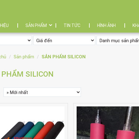
THIỆU
SẢN PHẨM
TIN TỨC
HÌNH ẢNH
KH
chủ
Sản phẩm
SẢN PHẨM SILICON
 PHẨM SILICON
p