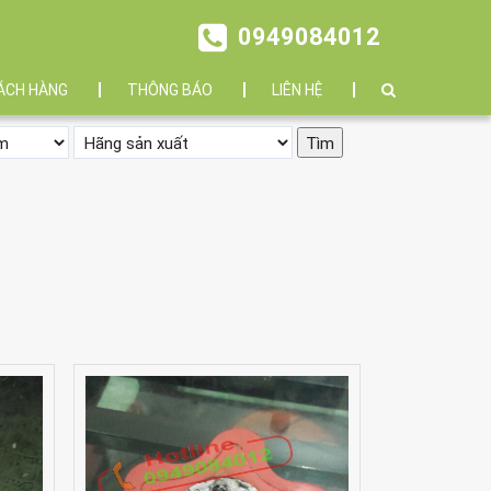
0949084012
ÁCH HÀNG
THÔNG BÁO
LIÊN HỆ