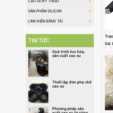
CAO SU KỸ THUẬT
SẢN PHẨM SILICON
LINH KIỆN BĂNG TẢI
Trục
TIN TỨC
Giá: 
Quá trình lưu hóa,
sản xuất cao su
Thiết lập đơn pha chế
cao su
Phương pháp sản
xuất cao su tờ xông