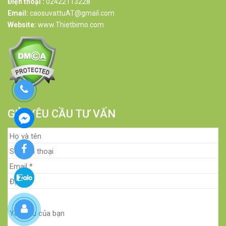
Điện thoại :
02422113228
Email:
caosuvattuAT@gmail.com
Website:
www.Thietbimo.com
GỬI YÊU CẦU TƯ VẤN