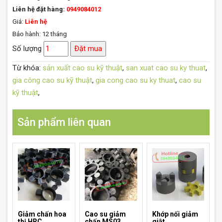
Liên hệ đặt hàng:
0949084012
Giá:
Liên hệ
Bảo hành: 12 tháng
Số lượng
Đặt mua
Từ khóa:
sản xuất cao su kỹ thuật
,
san xuat cao su ky thuat
,
gia công cao su kỹ thuật
,
gia cong cao su ky thuat
,
cao su
kỹ thuật
,
Sản phẩm liên quan
Giảm chấn hoa
Cao su giảm
Khớp nối giảm
thị HRC
chấn MS03
giật