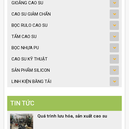
GIOĂNG CAO SU
CAO SU GIẢM CHẤN
BỌC RULO CAO SU
TẤM CAO SU
BỌC NHỰA PU
CAO SU KỸ THUẬT
SẢN PHẨM SILICON
LINH KIỆN BĂNG TẢI
TIN TỨC
Quá trình lưu hóa, sản xuất cao su