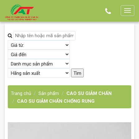
T
o
g
g
l
e
n
a
v
i
g
Trang chủ
Sản phẩm
CAO SU GIẢM CHẤN
a
CAO SU GIẢM CHẤN CHỐNG RUNG
t
i
o
n