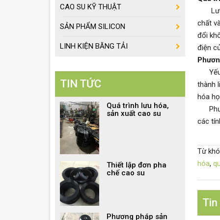
CAO SU KỸ THUẬT
Lư
chất v
SẢN PHẨM SILICON
đổi kh
LINH KIỆN BĂNG TẢI
điện c
Phương
Yếu tố
TIN TỨC
thành 
hóa họ
Quá trình lưu hóa,
Phương
sản xuất cao su
các tín
Từ khó
hóa
,
qu
Thiết lập đơn pha
chế cao su
Tin
Phương pháp sản