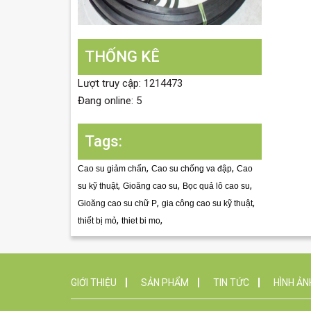
THỐNG KÊ
Lượt truy cập: 1214473
Đang online: 5
Tags:
,
,
Cao su giảm chấn
Cao su chống va đập
Cao
,
,
,
su kỹ thuật
Gioăng cao su
Bọc quả lô cao su
,
,
Gioăng cao su chữ P
gia công cao su kỹ thuật
,
,
thiết bị mỏ
thiet bi mo
GIỚI THIỆU
SẢN PHẨM
TIN TỨC
HÌNH ẢN