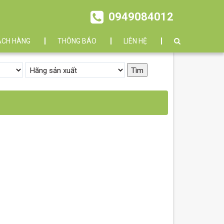
0949084012
ÁCH HÀNG
THÔNG BÁO
LIÊN HỆ