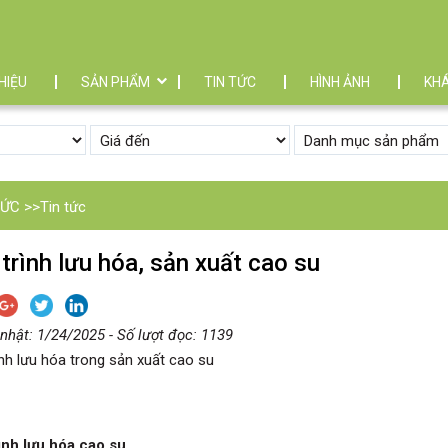
THIỆU
SẢN PHẨM
TIN TỨC
HÌNH ẢNH
KH
TỨC
>>
Tin tức
trình lưu hóa, sản xuất cao su
nhật: 1/24/2025 - Số lượt đọc: 1139
ình lưu hóa trong sản xuất cao su
ình lưu hóa cao su