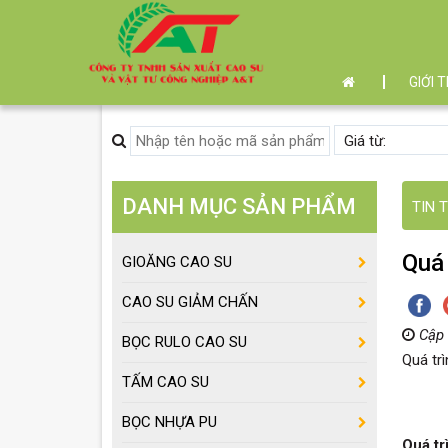
GIỚI 
DANH MỤC SẢN PHẨM
TIN 
Quá 
GIOĂNG CAO SU
CAO SU GIẢM CHẤN
Cập 
BỌC RULO CAO SU
Quá tr
TẤM CAO SU
BỌC NHỰA PU
Quá tr