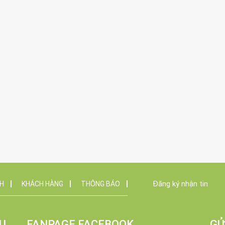
Đăng ký nhận tin
NH
KHÁCH HÀNG
THÔNG BÁO
U
FANPAGE FACEBOOK
GỬ