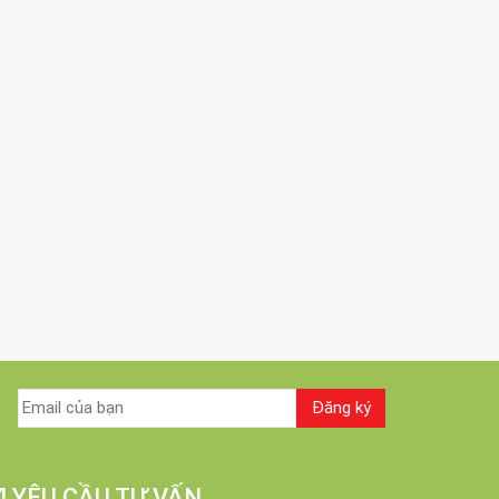
I YÊU CẦU TƯ VẤN