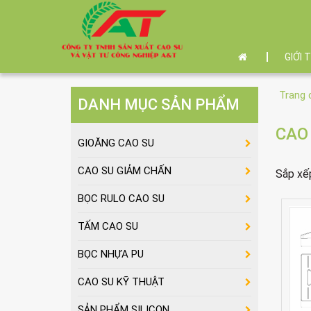
GIỚI 
Trang 
DANH MỤC SẢN PHẨM
CAO
GIOĂNG CAO SU
CAO SU GIẢM CHẤN
Sắp xế
BỌC RULO CAO SU
TẤM CAO SU
BỌC NHỰA PU
CAO SU KỸ THUẬT
SẢN PHẨM SILICON