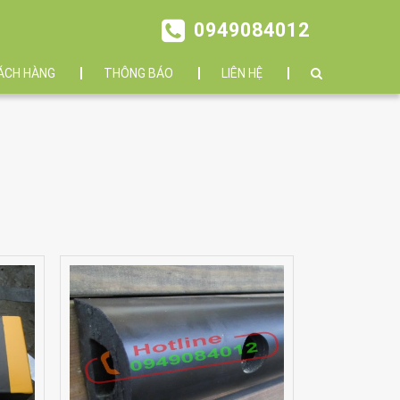
0949084012
ÁCH HÀNG
THÔNG BÁO
LIÊN HỆ