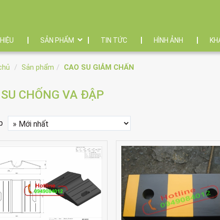
THIỆU
SẢN PHẨM
TIN TỨC
HÌNH ẢNH
KH
chủ
Sản phẩm
CAO SU GIẢM CHẤN
 SU CHỐNG VA ĐẬP
p