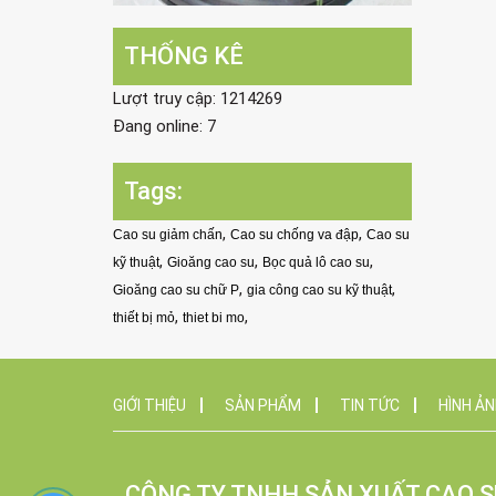
THỐNG KÊ
Lượt truy cập: 1214269
Đang online: 7
Tags:
,
,
Cao su giảm chấn
Cao su chống va đập
Cao su
,
,
,
kỹ thuật
Gioăng cao su
Bọc quả lô cao su
,
,
Gioăng cao su chữ P
gia công cao su kỹ thuật
,
,
thiết bị mỏ
thiet bi mo
GIỚI THIỆU
SẢN PHẨM
TIN TỨC
HÌNH Ả
CÔNG TY TNHH SẢN XUẤT CAO S