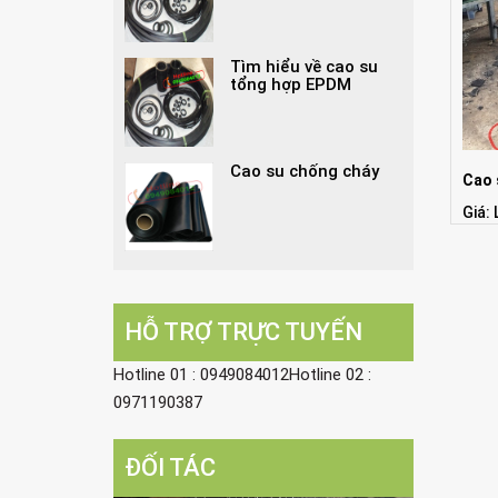
Tìm hiểu về cao su
tổng hợp EPDM
Cao su chống cháy
Cao 
Giá: 
HỖ TRỢ TRỰC TUYẾN
Hotline 01 : 0949084012Hotline 02 :
0971190387
ĐỐI TÁC