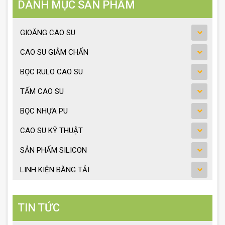
DANH MỤC SẢN PHẨM
GIOĂNG CAO SU
CAO SU GIẢM CHẤN
BỌC RULO CAO SU
TẤM CAO SU
BỌC NHỰA PU
CAO SU KỸ THUẬT
SẢN PHẨM SILICON
LINH KIỆN BĂNG TẢI
TIN TỨC