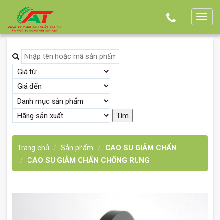
T
o
g
g
l
e
n
a
v
i
g
Trang chủ
Sản phẩm
CAO SU GIẢM CHẤN
a
CAO SU GIẢM CHẤN CHỐNG RUNG
t
i
o
n