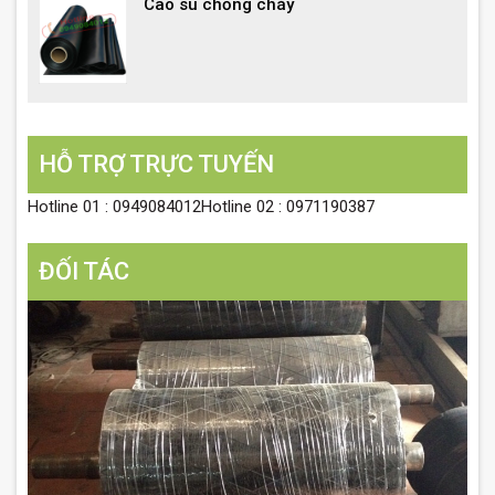
Cao su chống cháy
HỖ TRỢ TRỰC TUYẾN
Hotline 01 : 0949084012Hotline 02 : 0971190387
ĐỐI TÁC