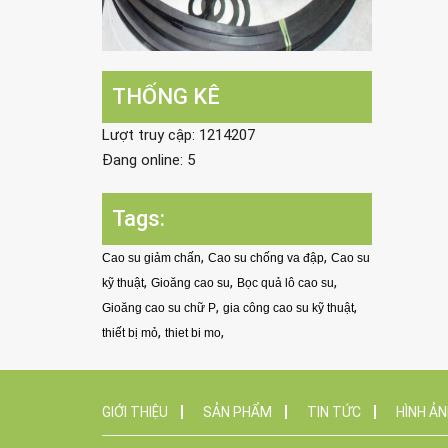
THỐNG KÊ
Lượt truy cập: 1214207
Đang online: 5
Tags:
,
,
Cao su giảm chấn
Cao su chống va đập
Cao su
,
,
,
kỹ thuật
Gioăng cao su
Bọc quả lô cao su
,
,
Gioăng cao su chữ P
gia công cao su kỹ thuật
,
,
thiết bị mỏ
thiet bi mo
GIỚI THIỆU
SẢN PHẨM
TIN TỨC
HÌNH Ả