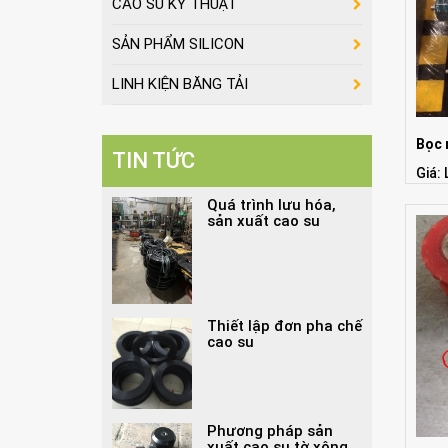
CAO SU KỸ THUẬT
SẢN PHẨM SILICON
LINH KIỆN BĂNG TẢI
Bọc
TIN TỨC
Giá: 
Quá trình lưu hóa,
sản xuất cao su
Thiết lập đơn pha chế
cao su
Phương pháp sản
xuất cao su tờ xông