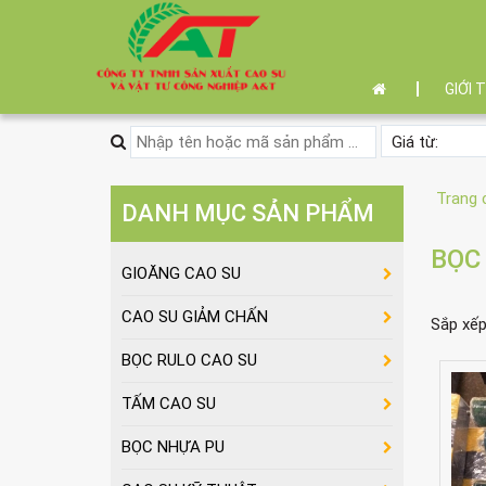
GIỚI 
Trang 
DANH MỤC SẢN PHẨM
BỌC
GIOĂNG CAO SU
CAO SU GIẢM CHẤN
Sắp xế
BỌC RULO CAO SU
TẤM CAO SU
BỌC NHỰA PU