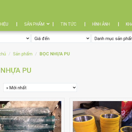
THIỆU
SẢN PHẨM
TIN TỨC
HÌNH ẢNH
KH
chủ
Sản phẩm
BỌC NHỰA PU
 NHỰA PU
p