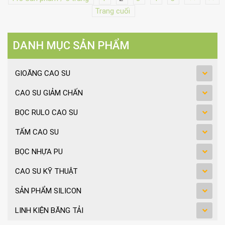
Trang cuối
DANH MỤC SẢN PHẨM
GIOĂNG CAO SU
CAO SU GIẢM CHẤN
BỌC RULO CAO SU
TẤM CAO SU
BỌC NHỰA PU
CAO SU KỸ THUẬT
SẢN PHẨM SILICON
LINH KIỆN BĂNG TẢI