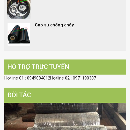
Cao su chống cháy
HỖ TRỢ TRỰC TUYẾN
Hotline 01 : 0949084012Hotline 02 : 0971190387
ĐỐI TÁC