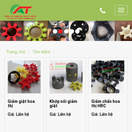
T
o
g
g
l
e
Trang chủ
Tìm kiếm
n
a
v
i
g
a
t
Giảm giật hoa
Khớp nối giảm
Giảm chấn hoa
thị
giật
thị HRC
i
o
Giá: Liên hệ
Giá: Liên hệ
Giá: Liên hệ
n