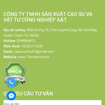
CÔNG TY TNHH SẢN XUẤT CAO SU VÀ
VẬT TƯ CÔNG NGHIỆP A&T
Địa chỉ xưởng:
KM2 đường 70, Thôn Huỳnh Cung, Xã Tam Hiệp,
huyện Thanh Trì, Hà Nội
Hotline:
0949084012
Điện thoại :
02422113228
Email:
caosuvattuAT@gmail.com
Website:
www.Thietbimo.com
GỬI YÊU CẦU TƯ VẤN