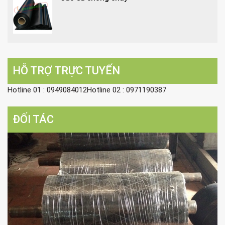
HỖ TRỢ TRỰC TUYẾN
Hotline 01 : 0949084012Hotline 02 : 0971190387
ĐỐI TÁC