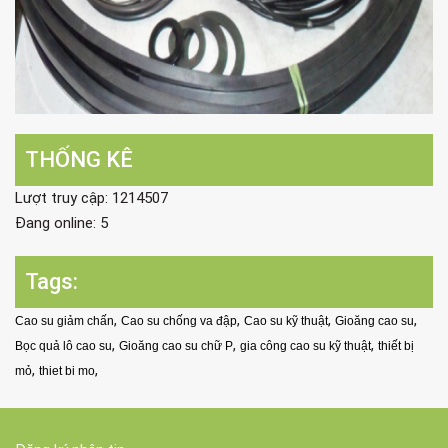
THỐNG KÊ
Lượt truy cập: 1214507
Đang online: 5
Tags:
,
,
,
,
Cao su giảm chấn
Cao su chống va đập
Cao su kỹ thuật
Gioăng cao su
,
,
,
Bọc quả lô cao su
Gioăng cao su chữ P
gia công cao su kỹ thuật
thiết bị
,
,
mỏ
thiet bi mo