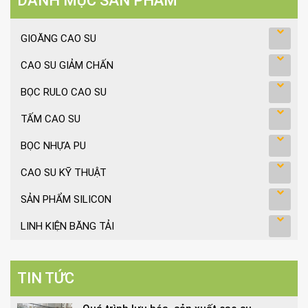
DANH MỤC SẢN PHẨM
GIOĂNG CAO SU
CAO SU GIẢM CHẤN
BỌC RULO CAO SU
TẤM CAO SU
BỌC NHỰA PU
CAO SU KỸ THUẬT
SẢN PHẨM SILICON
LINH KIỆN BĂNG TẢI
TIN TỨC