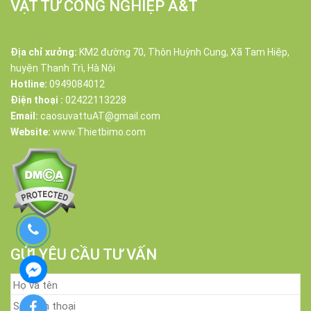
VẬT TƯ CÔNG NGHIỆP A&T
Địa chỉ xưởng:
KM2 đường 70, Thôn Huỳnh Cung, Xã Tam Hiệp,
huyện Thanh Trì, Hà Nội
Hotline:
0949084012
Điện thoại :
02422113228
Email:
caosuvattuAT@gmail.com
Website:
www.Thietbimo.com
GỬI YÊU CẦU TƯ VẤN