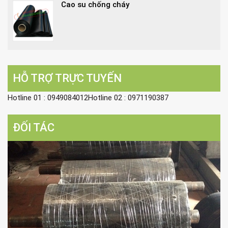
Cao su chống cháy
HỖ TRỢ TRỰC TUYẾN
Hotline 01 : 0949084012Hotline 02 : 0971190387
ĐỐI TÁC