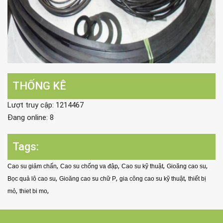
THỐNG KÊ
Lượt truy cập: 1214467
Đang online: 8
Tags:
,
,
,
,
Cao su giảm chấn
Cao su chống va đập
Cao su kỹ thuật
Gioăng cao su
,
,
,
Bọc quả lô cao su
Gioăng cao su chữ P
gia công cao su kỹ thuật
thiết bị
,
,
mỏ
thiet bi mo