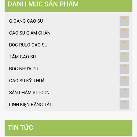
DANH MỤC SẢN PHẨM
GIOĂNG CAO SU
CAO SU GIẢM CHẤN
BỌC RULO CAO SU
TẤM CAO SU
BỌC NHỰA PU
CAO SU KỸ THUẬT
SẢN PHẨM SILICON
LINH KIỆN BĂNG TẢI
TIN TỨC