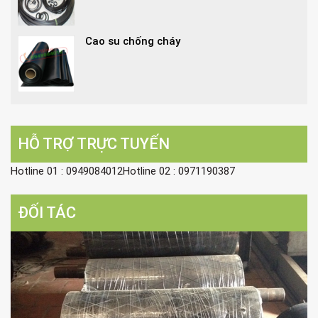
Cao su chống cháy
HỖ TRỢ TRỰC TUYẾN
Hotline 01 : 0949084012Hotline 02 : 0971190387
ĐỐI TÁC