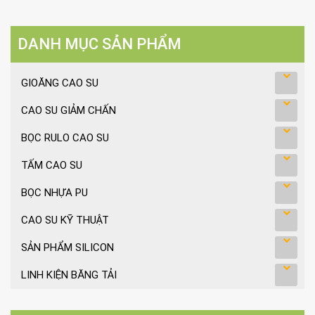
DANH MỤC SẢN PHẨM
GIOĂNG CAO SU
CAO SU GIẢM CHẤN
BỌC RULO CAO SU
TẤM CAO SU
BỌC NHỰA PU
CAO SU KỸ THUẬT
SẢN PHẨM SILICON
LINH KIỆN BĂNG TẢI