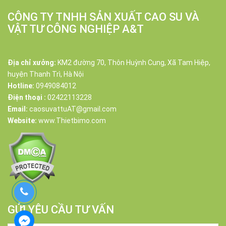
CÔNG TY TNHH SẢN XUẤT CAO SU VÀ
VẬT TƯ CÔNG NGHIỆP A&T
Địa chỉ xưởng:
KM2 đường 70, Thôn Huỳnh Cung, Xã Tam Hiệp,
huyện Thanh Trì, Hà Nội
Hotline:
0949084012
Điện thoại :
02422113228
Email:
caosuvattuAT@gmail.com
Website:
www.Thietbimo.com
GỬI YÊU CẦU TƯ VẤN