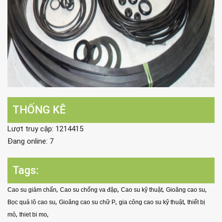
THỐNG KÊ
Lượt truy cập: 1214415
Đang online: 7
Tags:
,
,
,
,
Cao su giảm chấn
Cao su chống va đập
Cao su kỹ thuật
Gioăng cao su
,
,
,
Bọc quả lô cao su
Gioăng cao su chữ P
gia công cao su kỹ thuật
thiết bị
,
,
mỏ
thiet bi mo