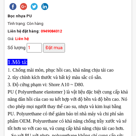
Bọc nhựa PU
Tình trạng:
Còn hàng
Liên hệ đặt hàng:
0949084012
Giá:
Liên hệ
Số lượng
Đặt mua
1.Mô tả:
1.
Chống mài mòn, phục hồi cao, khả năng chịu tải cao
2. tùy chỉnh kích thước và bất kỳ màu sắc có sẵn.
3.
Độ cứng phạm vi: Shore A10 ~ D80.
PU
(
Polyurethane
elastomer
)
là vật liệu đặc biệt cung cấp khả
năng đàn hồi của cao su kết hợp với độ bền và độ bền cao.
Nó
cho phép mọi người thay thế cao su, nhựa và kim loại bằng
PU.
Polyurethane có thể giảm bảo trì nhà máy và chi phí sản
phẩm OEM.
Polyurethane có khả năng chống trầy xước và xé
tốt hơn so với cao su, và cung cấp khả năng chịu tải cao hơn.
So với PU với nhựa, polyurethane không chỉ cung cấp sức