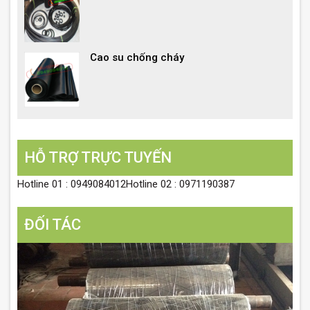
Cao su chống cháy
HỖ TRỢ TRỰC TUYẾN
Hotline 01 : 0949084012Hotline 02 : 0971190387
ĐỐI TÁC