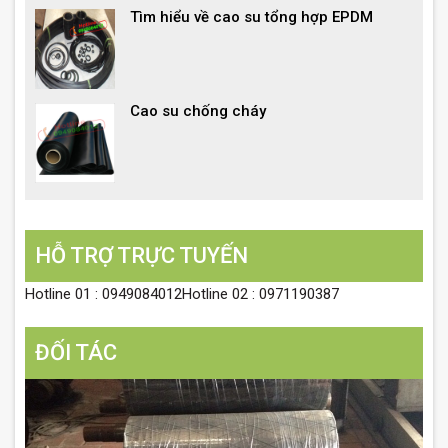
Tìm hiểu về cao su tổng hợp EPDM
Cao su chống cháy
HỖ TRỢ TRỰC TUYẾN
Hotline 01 : 0949084012Hotline 02 : 0971190387
ĐỐI TÁC