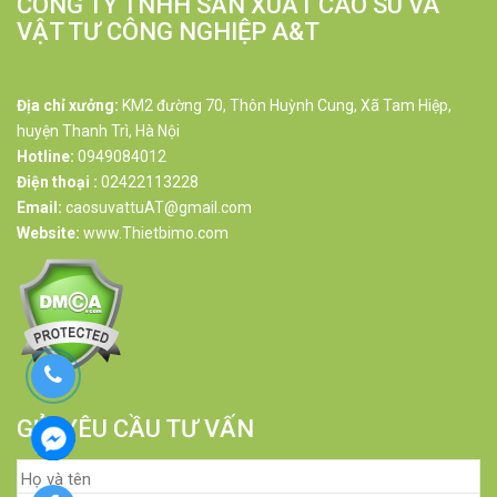
CÔNG TY TNHH SẢN XUẤT CAO SU VÀ
VẬT TƯ CÔNG NGHIỆP A&T
Địa chỉ xưởng:
KM2 đường 70, Thôn Huỳnh Cung, Xã Tam Hiệp,
huyện Thanh Trì, Hà Nội
Hotline:
0949084012
Điện thoại :
02422113228
Email:
caosuvattuAT@gmail.com
Website:
www.Thietbimo.com
GỬI YÊU CẦU TƯ VẤN