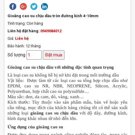
Gioăng cao su chịu dầu tròn đường kính 4-10mm
Tình trạng:
Còn hàng
Liên hệ đặt hàng:
0949084012
Giá:
Liên hệ
Bảo hành: 12 tháng
Số lượng
Đặt mua
Gioăng cao su chịu dầu với những đặc tính quan trọng
Là loại cao su không hề bị nở khi đặt trong môi trường dầu
Vật liệu: Được làm từ các loại cao su tổng hợp chịu dầu như
EPDM, cao su NR, NBR, NEOPRENE, Silicon, Acrylic,
Polyurethan, hợp chất cao su polysulfide…
Màu sắc: đen, da cam, đỏ, vàng, xanh…
Kích thước: Tùy thuộc vào sản phẩm mẫu, bản vẽ hoặc yêu
cầu riêng, mục đích của khách hàng chúng tôi có thể sản xuất
những loại
gioăng cao su chịu dầu
với độ dày, đường kính,
hình dạng khác nhau từ nhỏ đến lớn.
Ứng dụng của gioăng cao su
Được ứng dụng trong ngành công nghiệp đóng tàu, trong các