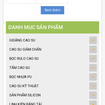
Xem thêm
DANH MỤC SẢN PHẨM
GIOĂNG CAO SU
CAO SU GIẢM CHẤN
BỌC RULO CAO SU
TẤM CAO SU
BỌC NHỰA PU
CAO SU KỸ THUẬT
SẢN PHẨM SILICON
LINH KIỆN BĂNG TẢI