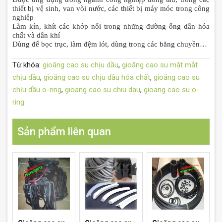
thiết bị vệ sinh, van vòi nước, các thiết bị máy móc trong công
nghiệp
Làm kín, khít các khớp nối trong những đường ống dẫn hóa
chất và dẫn khí
Dùng để bọc trục, làm đệm lót, dùng trong các băng chuyền…
Từ khóa:
gioăng cao su chịu dầu
,
gioăng cao su mặt mắt
chịu dầu
,
gioăng cao su chịu dầu hóa chất
,
gioăng cao su
chịu dầu o-ring
,
gioang cao su chiu dau
,
gioang cao su o-
ring
Sản phẩm liên quan