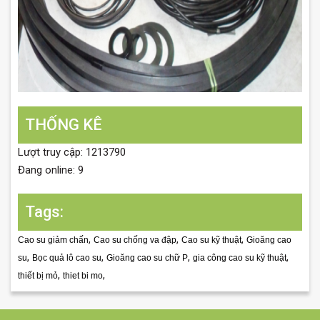
THỐNG KÊ
Lượt truy cập: 1213790
Đang online: 9
Tags:
,
,
,
Cao su giảm chấn
Cao su chống va đập
Cao su kỹ thuật
Gioăng cao
,
,
,
,
su
Bọc quả lô cao su
Gioăng cao su chữ P
gia công cao su kỹ thuật
,
,
thiết bị mỏ
thiet bi mo