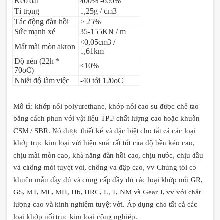
Kéo dài
400% -650%
Tỉ trọng
1,25g / cm3
Tác động đàn hồi
> 25%
Sức mạnh xé
35-155KN / m
<0,05cm3 /
Mất mài mòn akron
1,61km
Độ nén (22h *
<10%
70oC)
Nhiệt độ làm việc
-40 tới 120oC
Mô tả: khớp nối polyurethane, khớp nối cao su được chế tạo
bằng cách phun với vật liệu TPU chất lượng cao hoặc khuôn
CSM / SBR.
Nó được thiết kế và đặc biệt cho tất cả các loại
khớp trục kim loại với hiệu suất rất tốt của độ bền kéo cao,
chịu mài mòn cao, khả năng đàn hồi cao, chịu nước, chịu dầu
và chống mỏi tuyệt vời, chống va đập cao, vv Chúng tôi có
khuôn mẫu đầy đủ và cung cấp đầy đủ các loại khớp nối GR,
GS, MT, ML, MH, Hb, HRC, L, T, NM và Gear J, vv với chất
lượng cao và kinh nghiệm tuyệt vời.
Áp dụng cho tất cả các
loại khớp nối trục kim loại công nghiệp.