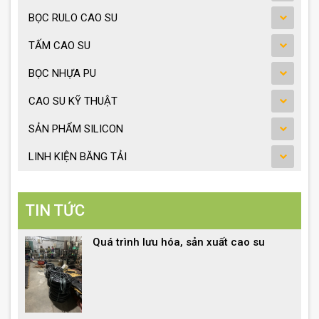
BỌC RULO CAO SU
TẤM CAO SU
BỌC NHỰA PU
CAO SU KỸ THUẬT
SẢN PHẨM SILICON
LINH KIỆN BĂNG TẢI
TIN TỨC
Quá trình lưu hóa, sản xuất cao su