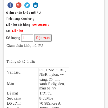
Giảm chấn khớp nối PU
Tình trạng:
Còn hàng
Liên hệ đặt hàng:
0949084012
Giá:
Liên hệ
Số lượng
Đặt mua
Giảm chấn khớp nối PU
Thông số kỹ thuật:
PU, CSM / SBR,
Vật Liệu
NBR, nylon, vv
vàng, đỏ, tím,
Màu
xanh lá cây, đen,
màu be, vv
Bề mặt
Trơn tru
Sức căng
8-55Mpa
Độ cứng
70-98Shore A