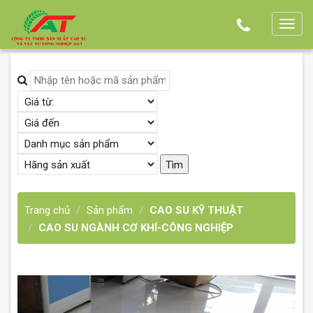
T
o
g
g
l
e
n
a
v
i
g
Trang chủ
Sản phẩm
CAO SU KỸ THUẬT
a
CAO SU NGÀNH CƠ KHÍ-CÔNG NGHIỆP
t
i
o
n