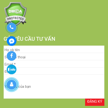
GỬI YÊU CẦU TƯ VẤN