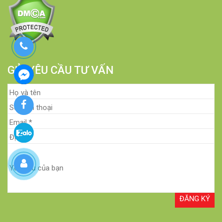
GỬI YÊU CẦU TƯ VẤN