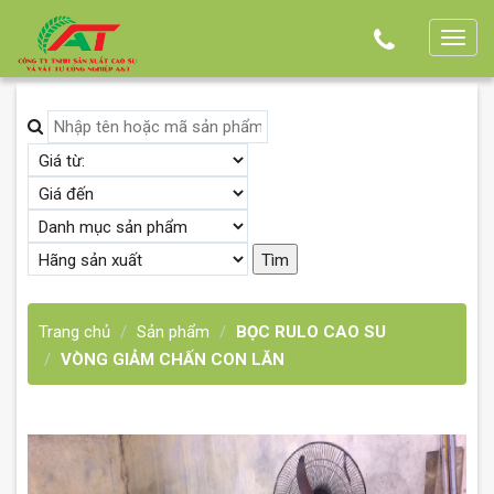
T
o
g
g
l
e
n
a
v
i
g
Trang chủ
Sản phẩm
BỌC RULO CAO SU
a
VÒNG GIẢM CHẤN CON LĂN
t
i
o
n