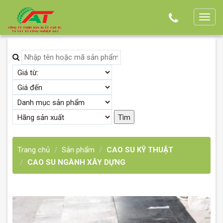
T
o
g
g
l
e
n
a
v
i
g
Trang chủ
Sản phẩm
CAO SU KỸ THUẬT
a
CAO SU NGÀNH XÂY DỰNG
t
i
o
n