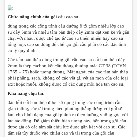
Chức năng chính của g
ối c
ầu cao su
dùng trong các công trình cầu đường ô tô gồm nhiều lớp cao
su dày 5mm và nhiều tấm bản thép dày 2mm đặt xen kẽ và gắn
chặt với nhau.
được chế tạo từ cao su thiên nhiên hay cao su
tổng hợp; cao su dùng để chế tạo gối cầu phải có các đặc tính
cơ lý quy định.
Các tấm bản thép dùng trong gối cầu cao su cốt bản thép dày
2mm là thép cacbon kết cấu thông thường mác CT 38 (TCVN
1765 – 75) hoặc tương đương. Mặt ngoài của các tấm bản thép
phải phẳng, sạch, không có các vết gì, vết ăn mòn của các loại
axit hoặc muối, không được có các dung môi hòa tan cao su.
Khả năng chịu tải:
đàn hồi cốt bản thép được sử dụng trong các công trình cầu
giao thông, các tải trọng theo phương thẳng đứng với gối sẽ
làm cho hình dạng của gối phình ra theo hướng vuông góc với
lực tác động. Để giảm thiểu hiện tượng này, bên trong gối cầu
được gia cố các tấm sắt chịu lực được gắn kết với cao su. Các
tấm sắt tùy thuộc vào chiều cao và tải trọng của gối cầu.