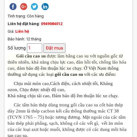
Tình trạng:
Còn hàng
Liên hệ đặt hàng:
0949084012
Giá:
Liên hệ
Bảo hành: 12 tháng
Số lượng
Đặt mua
Gối cầu cao su
được làm bằng cao su với nguồn gốc từ
thiên nhiên, khả năng chịu lực cao, đàn hồi tốt, chống lão hóa
cao, đảm
bảo độ êm thuận lúc xe chạy. Ở Việt Nam thông
thường sử dụng các loại
gối cầu cao su
với các ưu điểm:
Chịu mài mòn cao ,Cách điện, cách nhiệt tốt , Kháng
ozon , Chịu được nhiệt độ cao ,
Khả năng chịu tải cao , Đảm bảo độ êm thuận lúc xe chạy .
Các tấm bản thép dùng trong gối cầu cao su cốt bản thép
dày 2mm là thép cacbon kết cấu thông thường mác CT 38
(TCVN 1765 – 75) hoặc tương đương. Mặt ngoài của các tấm
bản thép phải phẳng, sạch, không có các vết gì, vết ăn mòn
của các loại axit hoặc muối, không được có các dung môi hòa
tan cao su.