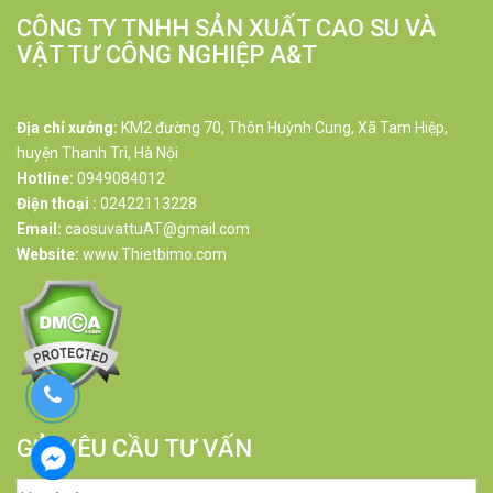
CÔNG TY TNHH SẢN XUẤT CAO SU VÀ
VẬT TƯ CÔNG NGHIỆP A&T
Địa chỉ xưởng:
KM2 đường 70, Thôn Huỳnh Cung, Xã Tam Hiệp,
huyện Thanh Trì, Hà Nội
Hotline:
0949084012
Điện thoại :
02422113228
Email:
caosuvattuAT@gmail.com
Website:
www.Thietbimo.com
GỬI YÊU CẦU TƯ VẤN