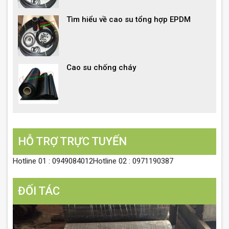
Tìm hiểu về cao su tổng hợp EPDM
Cao su chống cháy
HỖ TRỢ TRỰC TUYẾN
Hotline 01 : 0949084012Hotline 02 : 0971190387
ĐỐI TÁC