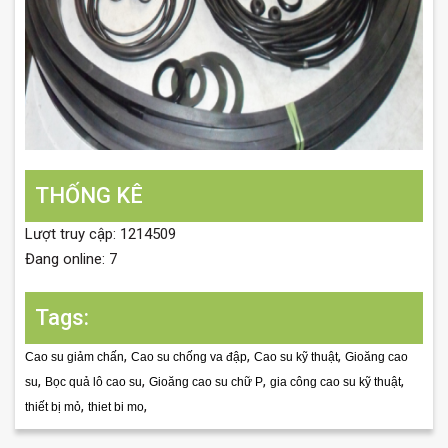
THỐNG KÊ
Lượt truy cập: 1214509
Đang online: 7
Tags:
,
,
,
Cao su giảm chấn
Cao su chống va đập
Cao su kỹ thuật
Gioăng cao
,
,
,
,
su
Bọc quả lô cao su
Gioăng cao su chữ P
gia công cao su kỹ thuật
,
,
thiết bị mỏ
thiet bi mo