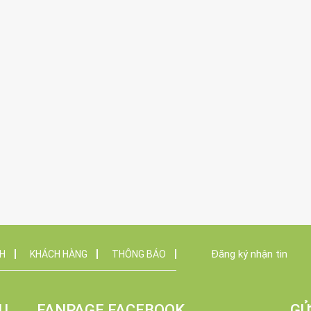
Đăng ký nhận tin
NH
KHÁCH HÀNG
THÔNG BÁO
U
FANPAGE FACEBOOK
GỬ