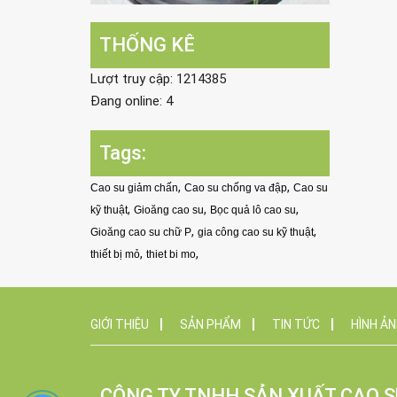
THỐNG KÊ
Lượt truy cập: 1214385
Đang online: 4
Tags:
,
,
Cao su giảm chấn
Cao su chống va đập
Cao su
,
,
,
kỹ thuật
Gioăng cao su
Bọc quả lô cao su
,
,
Gioăng cao su chữ P
gia công cao su kỹ thuật
,
,
thiết bị mỏ
thiet bi mo
GIỚI THIỆU
SẢN PHẨM
TIN TỨC
HÌNH Ả
CÔNG TY TNHH SẢN XUẤT CAO S