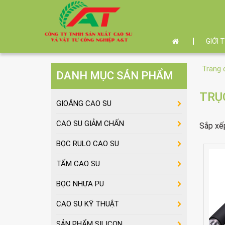
GIỚI 
Trang 
DANH MỤC SẢN PHẨM
TRỤ
GIOĂNG CAO SU
CAO SU GIẢM CHẤN
Sắp xế
BỌC RULO CAO SU
TẤM CAO SU
BỌC NHỰA PU
CAO SU KỸ THUẬT
SẢN PHẨM SILICON