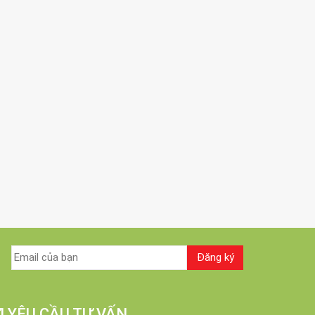
I YÊU CẦU TƯ VẤN