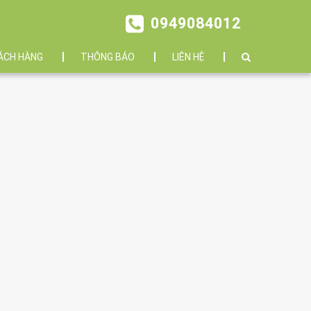
0949084012
ÁCH HÀNG
THÔNG BÁO
LIÊN HỆ