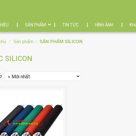
THIỆU
SẢN PHẨM
TIN TỨC
HÌNH ẢNH
KH
chủ
Sản phẩm
SẢN PHẨM SILICON
C SILICON
p