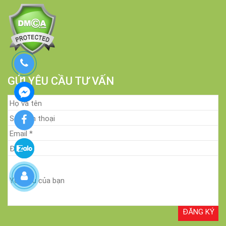
GỬI YÊU CẦU TƯ VẤN