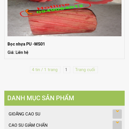
Bọc nhựa PU -MS01
Giá: Liên hệ
4 tin / 1 trang
1
Trang cuối
DANH MỤC SẢN PHẨM
GIOĂNG CAO SU
CAO SU GIẢM CHẤN