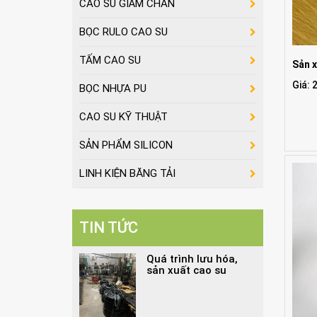
CAO SU GIẢM CHẤN
BỌC RULO CAO SU
TẤM CAO SU
Sản x
Giá: 
BỌC NHỰA PU
CAO SU KỸ THUẬT
SẢN PHẨM SILICON
LINH KIỆN BĂNG TẢI
TIN TỨC
Quá trình lưu hóa,
sản xuất cao su