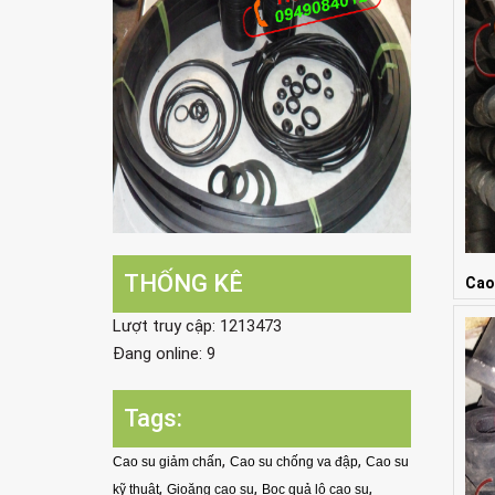
THỐNG KÊ
Cao
Giá:
Lượt truy cập: 1213473
Đang online: 9
Tags:
,
,
Cao su giảm chấn
Cao su chống va đập
Cao su
,
,
,
kỹ thuật
Gioăng cao su
Bọc quả lô cao su