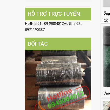
HỖ TRỢ TRỰC TUYẾN
Ống
Giá:
Hotline 01 : 0949084012Hotline 02 :
0971190387
ĐỐI TÁC
Cao
Giá: