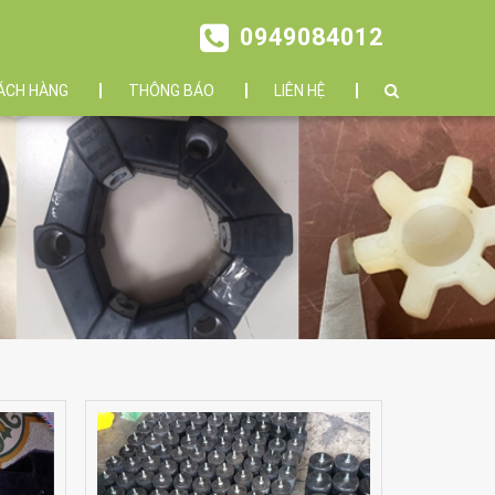
0949084012
ÁCH HÀNG
THÔNG BÁO
LIÊN HỆ