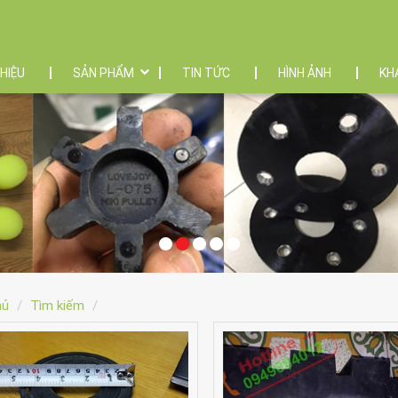
THIỆU
SẢN PHẨM
TIN TỨC
HÌNH ẢNH
KH
hủ
Tìm kiếm