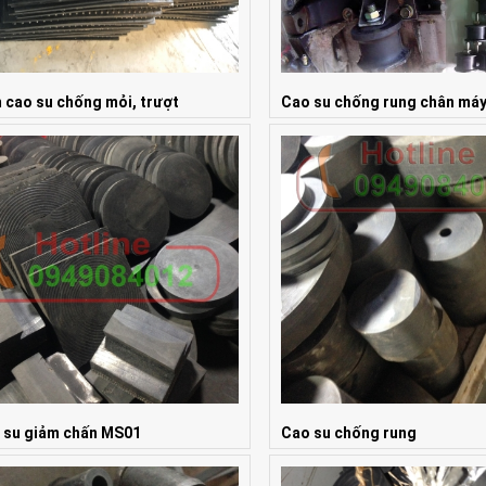
 cao su chống mỏi, trượt
Cao su chống rung chân má
 Liên hệ
Giá: Liên hệ
 su giảm chấn MS01
Cao su chống rung
 Liên hệ
Giá: Liên hệ